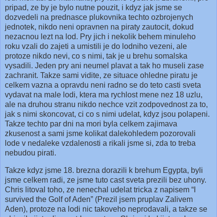
pripad, ze by je bylo nutne pouzit, i kdyz jak jsme se
dozvedeli na prednasce plukovnika techto ozbrojenych
jednotek, nikdo neni opravnen na piraty zautocit, dokud
nezacnou lezt na lod. Pry jich i nekolik behem minuleho
roku vzali do zajeti a umistili je do lodniho vezeni, ale
protoze nikdo nevi, co s nimi, tak je u brehu somalska
vysadili. Jeden pry ani neumel plavat a tak ho museli zase
zachranit. Takze sami vidite, ze situace ohledne piratu je
celkem vazna a opravdu neni radno se do teto casti sveta
vydavat na male lodi, ktera ma rychlost mene nez 18 uzlu,
ale na druhou stranu nikdo nechce vzit zodpovednost za to,
jak s nimi skoncovat, ci co s nimi udelat, kdyz jsou polapeni.
Takze techto par dni na mori byla celkem zajimava
zkusenost a sami jsme kolikat dalekohledem pozorovali
lode v nedaleke vzdalenosti a rikali jsme si, zda to treba
nebudou pirati.
Takze kdyz jsme 18. brezna dorazili k brehum Egypta, byli
jsme celkem radi, ze jsme tuto cast sveta prezili bez uhony.
Chris litoval toho, ze nenechal udelat tricka z napisem “I
survived the Golf of Aden” (Prezil jsem pruplav Zalivem
Aden), protoze na
lodi
nic takoveho neprodavali, a takze se