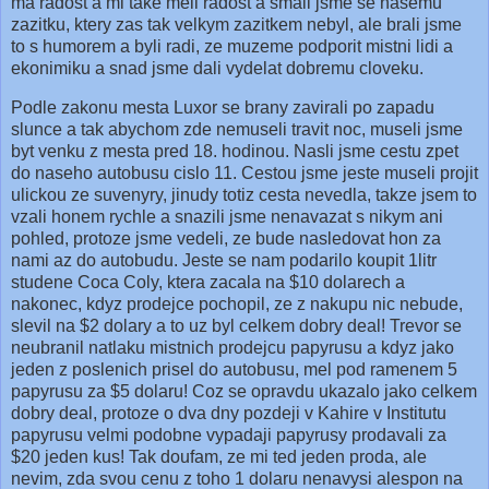
ma radost a mi take meli radost a smali jsme se nasemu
zazitku, ktery zas tak velkym zazitkem nebyl, ale brali jsme
to s humorem a byli radi, ze muzeme podporit mistni lidi a
ekonimiku a snad jsme dali vydelat dobremu cloveku.
Podle zakonu mesta
Luxor
se brany zavirali po zapadu
slunce a tak abychom zde nemuseli travit noc, museli jsme
byt venku z mesta pred 18. hodinou. Nasli jsme cestu zpet
do naseho autobusu cislo 11. Cestou jsme jeste museli projit
ulickou ze suvenyry, jinudy totiz cesta nevedla, takze jsem to
vzali honem rychle a snazili jsme nenavazat s nikym ani
pohled, protoze jsme vedeli, ze bude nasledovat hon za
nami az do autobudu. Jeste se nam podarilo koupit 1litr
studene Coca Coly, ktera zacala na $10 dolarech a
nakonec, kdyz prodejce pochopil, ze z nakupu nic nebude,
slevil na $2 dolary a to uz byl celkem dobry deal! Trevor se
neubranil natlaku mistnich prodejcu papyrusu a kdyz jako
jeden z poslenich prisel do autobusu, mel pod ramenem 5
papyrusu za $5 dolaru! Coz se opravdu ukazalo jako celkem
dobry deal, protoze o dva dny pozdeji v Kahire v Institutu
papyrusu velmi podobne vypadaji papyrusy prodavali za
$20 jeden kus! Tak doufam, ze mi ted jeden proda, ale
nevim, zda svou cenu z toho 1 dolaru nenavysi alespon na