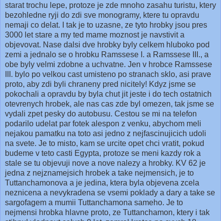
starat trochu lepe, protoze je zde mnoho zasahu turistu, ktery
bezohledne ryji do zdi sve monogramy, ktere tu opravdu
nemaji co delat.
I tak je to uzasne, ze tyto hrobky jsou pres
3000 let stare a my ted mame moznost je navstivit a
objevovat. Nase dalsi dve hrobky byly celkem hluboko pod
zemi a jednalo se o hrobku
Ramssese
I.
a Ramssese III., a
obe byly velmi zdobne a uchvatne. Jen v hrobce Ramssese
III. bylo po velkou cast umisteno po stranach sklo, asi prave
proto, aby zdi byli chraneny pred nicitely! Kdyz jsme se
pokochali a opravdu by byla chut jit jeste i do tech ostatnich
otevrenych hrobek, ale nas cas zde byl omezen, tak jsme se
vydali zpet pesky do autobusu. Cestou se mi na telefon
podarilo udelat par fotek alespon z venku, abychom meli
nejakou pamatku na toto asi jedno z nejfascinujicich udoli
na svete. Je to misto, kam se urcite opet chci vratit, pokud
budeme v teto casti Egypta, protoze se meni kazdy rok a
stale se tu objevuji nove a nove nalezy a hrobky. KV 62 je
jedna z nejznamejsich hrobek a take nejmensich, je to
Tuttanchamonova a je jedina, ktera byla objevena zcela
neznicena a nevykradena se vsemi poklady a dary a take se
sargofagem a mumii Tuttanchamona sameho. Je to
nejmensi hrobka hlavne proto, ze Tuttanchamon, ktery i tak