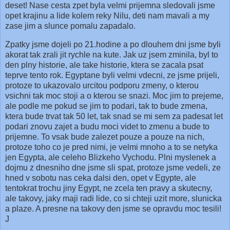
deset! Nase cesta zpet byla velmi prijemna sledovali jsme
opet krajinu a lide kolem reky Nilu, deti nam mavali a my
zase jim a slunce pomalu zapadalo.
Zpatky jsme dojeli po 21.hodine a po dlouhem dni jsme byli
akorat tak zrali jit rychle na kute. Jak uz jsem zminila, byl to
den plny historie, ale take historie, ktera se zacala psat
teprve tento rok. Egyptane byli velmi vdecni, ze jsme prijeli,
protoze to ukazovalo urcitou podporu zmeny, o kterou
vsichni tak moc stoji a o kterou se snazi. Moc jim to prejeme,
ale podle me pokud se jim to podari, tak to bude zmena,
ktera bude trvat tak 50 let, tak snad se mi sem za padesat let
podari znovu zajet a budu moci videt to zmenu a bude to
prijemne. To vsak bude zalezet pouze a pouze na nich,
protoze toho co je pred nimi, je velmi mnoho a to se netyka
jen Egypta, ale celeho Blizkeho Vychodu. Plni myslenek a
dojmu z dnesniho dne jsme sli spat, protoze jsme vedeli, ze
hned v sobotu nas ceka dalsi den, opet v Egypte, ale
tentokrat trochu jiny Egypt, ne zcela ten pravy a skutecny,
ale takovy, jaky maji radi lide, co si chteji uzit more, slunicka
a plaze. A presne na takovy den jsme se opravdu moc tesili!
J