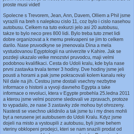
proste musi videt!
Spolecne s Trevorem, Jean, Ann, Davem, Olliem a Phil jsme
vyrazili na breh s nalepkou cislo 11, coz bylo i cislo nasehou
autobusu. Celkem na tuto exkurzi jelo asi 20 autobusu,
takze to bylo neco pres 800 lidi. Bylo treba tuto zmet lidi
dobre organizovat a k memu prekvapeni se jim to celkem
darilo. Nase pruvodkyne se jmenovala Dina a mela
vystudovanou Egyptologii na univerzite v Kahire. Jak se
pozdeji ukazalo velke mnozstvi pruvodcu, maji velmi
podobnou kvalifikaci.
Cesta do Udoli kralu, kde byla nase
prvni zastavka trvala temer 3 hodiny. Dve hodiny jsme jeli
pousti a horami a pak jsme pokracovali kolem kanalu reky
Nil dale na jih. Cestou jsme dostali vsechny nezbytne
informace o historii a vyvoji davneho Egypta a take
informace o revoluci, ktera v Egypte probehla 25.ledna 2011
a kterou jsme velmi pozorne sledovali ve zpravach, protoze
to vypadalo, ze nase 3 zastavky zde mohou byt ohrozeny.
Nastesti se vsechno uklidnilo a tak jsme tu i my dnes mohli
byt a nerusene jet autobusem do Udoli Kralu. Kdyz jsme
dojeli na misto a vystoupili z autobusu, byli jsme behem
vteriny obklopeni prodejci, kteri se nam snazili prodat od