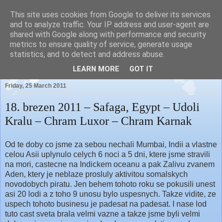
This site uses cookies from Google to deliver its services
and to analyze traffic. Your IP address and user-agent are
shared with Google along with performance and security
metrics to ensure quality of service, generate usage
Our News Blog...
statistics, and to detect and address abuse.
LEARN MORE
GOT IT
Friday, 25 March 2011
18. brezen 2011 – Safaga, Egypt – Udoli
Kralu – Chram Luxor – Chram Karnak
Od te doby co jsme za sebou nechali Mumbai, Indii a vlastne
celou Asii uplynulo celych 6 noci a 5 dni, ktere jsme stravili
na mori, castecne na Indickem oceanu a pak Zalivu zvanem
Aden, ktery je neblaze prosluly aktivitou somalskych
novodobych piratu. Jen behem tohoto roku se pokusili unest
asi 20
lodi
a z toho 9 unosu bylo uspesnych. Takze vidite, ze
uspech tohoto businesu je padesat na padesat. I nase lod
tuto cast sveta brala velmi vazne a takze jsme byli velmi