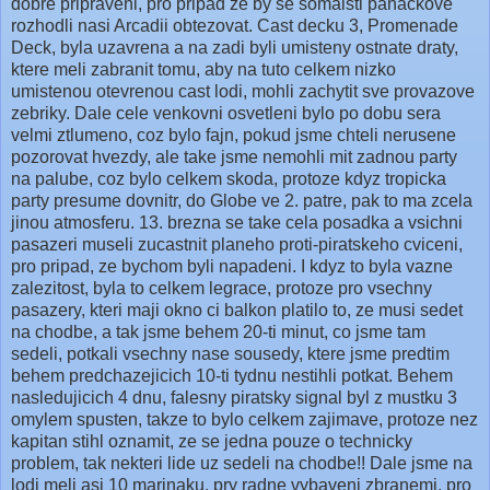
dobre pripraveni, pro pripad ze by se somalsti panackove
rozhodli nasi Arcadii obtezovat. Cast decku 3, Promenade
Deck, byla uzavrena a na zadi byli umisteny ostnate draty,
ktere meli zabranit tomu, aby na tuto celkem nizko
umistenou otevrenou cast
lodi
, mohli zachytit sve provazove
zebriky. Dale cele venkovni osvetleni bylo po dobu sera
velmi ztlumeno, coz bylo fajn, pokud jsme chteli nerusene
pozorovat hvezdy, ale take jsme nemohli mit zadnou party
na palube, coz bylo celkem skoda, protoze kdyz tropicka
party presume dovnitr, do Globe ve 2. patre, pak to ma zcela
jinou atmosferu. 13. brezna se take cela posadka a vsichni
pasazeri museli zucastnit planeho proti-piratskeho cviceni,
pro pripad, ze bychom byli napadeni. I kdyz to byla vazne
zalezitost, byla to celkem legrace, protoze pro vsechny
pasazery, kteri maji okno ci balkon platilo to, ze musi sedet
na chodbe, a tak jsme behem 20-ti minut, co jsme tam
sedeli, potkali vsechny nase sousedy, ktere jsme predtim
behem predchazejicich 10-ti tydnu nestihli potkat. Behem
nasledujicich 4 dnu, falesny piratsky signal byl z mustku 3
omylem spusten, takze to bylo celkem zajimave, protoze nez
kapitan stihl oznamit, ze se jedna pouze o technicky
problem, tak nekteri lide uz sedeli na chodbe!! Dale jsme na
lodi
meli asi 10 marinaku, pry radne vybaveni zbranemi, pro