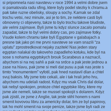
si pripomnela nasi navstevu v roce 1994 a velmi dobre jsem
si pamatovala radu sfing, ktere byly podel stezky k chramu.a
pak take ruzne obelisky, sloupy a sochy.
Karnak
se zdal
trochu vetsi, nez minule, asi je to tim, ze nektere casti byli
obnoveny ci objeveny, takze to bylo trochu takove bludiste,
ale velmi zajimave. Byli jsme tu kdyz slunce zacalo pomalu
zapadat, takze to byl velmi dobry cas, pro zajimave fotky.
Vsude kolem chramu take byli Egyptane v galabajach a
presne tak jako pri me prvni navsteve se vam snazili “za
uplatu” zprostredkovat nejaky zazitek! Nas jeden stary
egyptan nalakal do takoveho zapadleho kotuku, kde byl na
sose s nohama egyptskych brouk Scarabeus a naznacil,
abychom si na nej sahli a pak na srdce a pak jeste jednou a
zase na hlavu, pak jsme si meli dat pusu a pak nas jeste s
timto “monumentem” vyfotil, pak hned nastavil dlan a chtel
svuj baksis. My jsme toto cekali, ale i tak hrali jeho hru,
abychom mu udelali radost. Kdyz mu vsak Chris dal dolar,
tak nebyl spokojen, protoze chtel egyptske libry, ktere my
jsme ale nemeli, takze se mussel spokojit s dolarem. Kdyz
pak zjistil, ze jsme z Anglie, tak jeste stihl honem s nami
smenit kovovou libru za americky dolar, tim ze byl papirovy,
tak ho mohl smenit na svoje penize, takze jsme byli radi ze