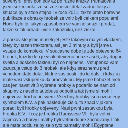
suvenyru, pres pohledy az po ruzne knizky. Pamatovala
jsem si z minula, ze se zde nesmi delat zadne fotky a
situace byla stale stejna i v roce 2011, takze proto barevne
publikace s obrazky hrobek ze vnitr byli celkem popularni.
Horsi bylo to, jakym zpusobem se vam je snazili prodat,
takze si tak odradili vice zakazniku, nez ziskali.
Z parkoviste jsme museli jet jeste takovym malym vlackem,
ktery byl tazen traktorem, asi jen 3 minuty a byli jsme u
vstupu do komplexu. V soucasne dobe je zde objeveno 64
hrobek, kazdy den je vsak otevreno pouze asi 6, aby dopad
svetla a lidskeho faktoru byl co nejmensi. Vstupenka vam
zarucuje vstup do 3 hrobek, ale kdyz straznemu pred
vchodem date dolar, klidne vas pusti i do te dalsi, i kdyz uz
mate vasi vstupenku 3x procvaklou. My jsme bohuzel meli
cas jen navstivit 3 vybrane hrobky a podarilo se nam od
skupiny z naseho autobusu odpojit a tak jsme si mohli
objevovat trochu po svem. Vsechny hrobky jsou oznaceny
symbolem K.V. a pak nasleduje cislo, to znaci v jakem
poradi byli hrobky objeveny. Nasi prvni zastavkou byla
hrobka K.V. II coz je hrobka Ramssese VI., byla velmi
zajimava a barvy i malby byli velmi dobre zachovany. I tak
ale mate pocit, ze by se o tyto pamatky mohli Egyptane