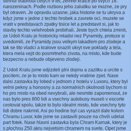
stihnul vladnout celych 9 let, zemrel kratce po svych 18.
narozeninach. Podle rozboru jeho zaludku se mozne, ze pry
byl otraven. Je opravdu uzasne, jaka historie se tu ukryva a
kdyz jsme v jedne z techto hrobek a zavrete oci, muzete se
vratit v predstavach zpatky tisice let a predstavit si, jak to
stavby techto velehrobek probihali. Jeste bych chtela zminit,
ze Udoli Kralu je historicky mladsi nez Pyramidy, protoze si
uvedomili, ze Pyramidy jsou velkym lakadlem pro zlodeje a
tak se tito vladci a kralove snazili ukryt sve poklady a tela,
ktera mela vejit do posmrtneho zivota, na misto, kde bude
bezpecno a nebude objeveno zlodeji.
Z Udoli Kralu jsme odjizdeli plni dojmu a zazitku a urcite s
pocitem, ze je to misto kam se nekdy vratime zpet. Nase
dalsi zastavka by lobed v jednom z hotelu v Luxoru, ktery byl
velmi pekny a honosny a za normalnich okolnosti bychom si
ho pro misto na obed nevybrali, ale nesmite zapomenout, ze
nas bylo pres 800 lidi a vsechny autobusy museli v escorte
cestovat spolu, takze to bylo idealni misto, kde vsechny tyto
lidi dobre nakrmit.
Asi po hodine byl cas vyrazit dale kolem
Chramu Luxor, kde jsme se zastavili pouze na chvili udelat
part fotek. Nase hlavni zastavka byla Chram Karnak, ktery je
s plochou 250 akru nejvetsim chramem na svete. Opet jsme