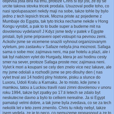
objevila jista dira na trhu, protoze Chris si byl jist, ze by se
urcite takova stovka tricek prodala. Usuzoval podle toho, co
nasi spolupasazeri nekdy maji na sobe, takze tohle by bylo
jedno z tech lepsich tricek. Mozna priste az pojedeme z
Mumbaje do Egypta, tak tyto tricka nechame nekde v Hong
Kongu vyrobit, a pak to to bude super a budeme mit na
dovolenou vydelano!!
J
Kdyz jsme tedy v patek v Egypte
pristali, byli jsme pripraveni opet vstoupit na pevnou zemi.
Ackoliv jsme se vicemene snazili vyhnout organizovanym
vyletum, pro zastavku v Safaze nebyla jina moznost. Safaga
sama o sobe moc zajimava neni, ma par hotelu a plazi, ale i
tak byl nabizen vylet do Hurgady, ktera je asi hodinu cesty
smer na sever, protoze Safaga proste moc zajimava neni.
Vylet k mori a koupani se cely den znelo vice nez lakave, ale
my jsme odolali a rozhodli jsme se pro dlouhy den ( nas
vylet trval asi 14 hodin) plny historie, pisku a slunce do
Luxoru, Udoli Kralu a Karnaku. Je to misto, kde jsme s
mamkou, tatou a Luckou travili nasi zimni dovolenou v unoru
roku 1994, takze byt zpatky po 17.ti letech se zdalo byt
neskutecne davno a bylo to celkem nerealne. Ja si
Egypt
pamatuji velmi dobre, a tak jsme byla zvedava, co se za tech
nekolik let v teto zemi zmenilo. Chris tu nikdy nebyl, takze
jsem vedela, ze je to neco, co nemuzeme propasnout a ze to